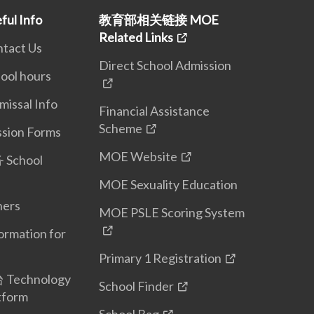
l Info
教育部相关链接 MOE
Related Links
act Us
Direct School Admission
ol hours
ssal Info
Financial Assistance
Scheme
ion Forms
MOE Website
chool
MOE Sexuality Education
ers
MOE PSLE Scoring System
mation for
Primary 1 Registration
echnology
School Finder
tform