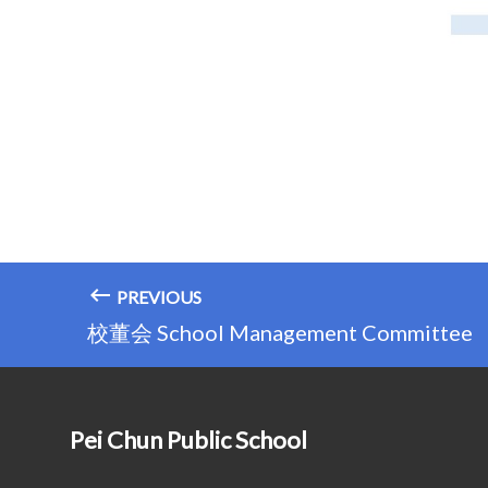
PREVIOUS
校董会 School Management Committee
Pei Chun Public School